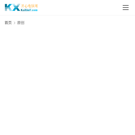
首
页
首页
原创
来
点
爆
料
A
I
L
i
n
u
x