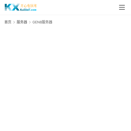
首
首页
服务器
GEN8服务器
页
G
来
点
爆
料
A
I
L
i
n
u
x