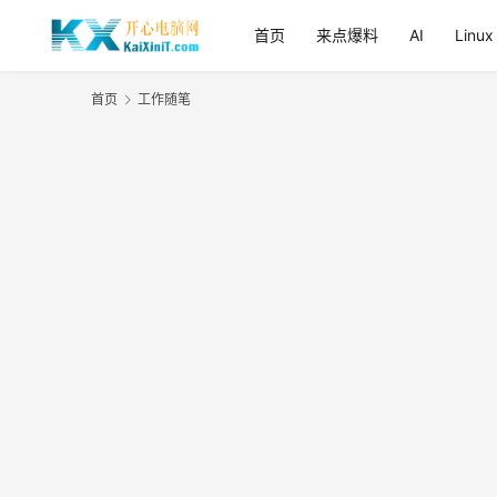
首页
来点爆料
AI
Linux
首页
工作随笔