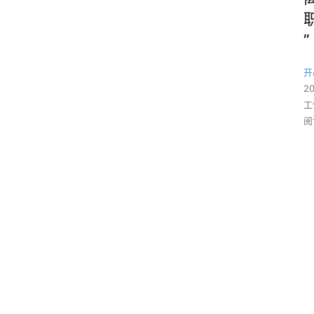
”
开
2
工
阅