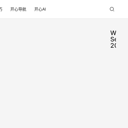
巧
开心导航
开心AI
Wind
Serve
2025
Win
网
络
Ser
维
护
20
新建
器Hy
向导
1️⃣
V虚
2026年
前】
配置
日
→【
Win
步】
11
名称