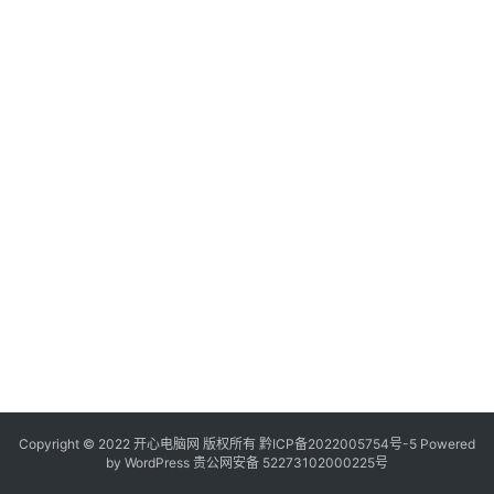
服
务
器
日
常
软
件
操
作
系
统
办
公
Copyright © 2022 开心电脑网 版权所有
技
黔ICP备2022005754号-5
Powered
by
WordPress
贵公网安备 52273102000225号
巧