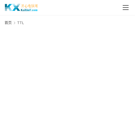
L
i
首页
TTL
T
n
u
x
群
晖
N
A
S
G
E
N
8