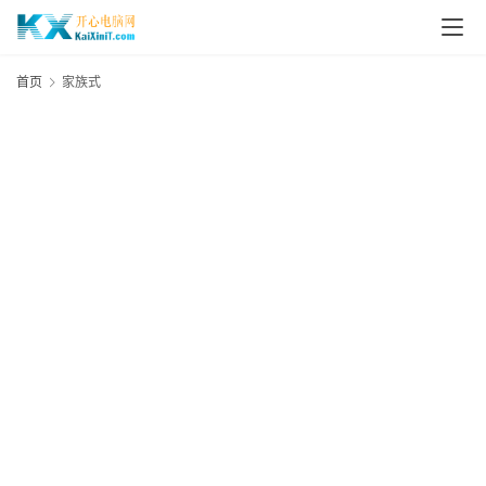
L
i
首页
家族式
n
u
x
群
晖
N
A
S
G
E
N
8