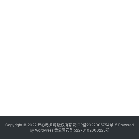
服
务
器
日
常
软
件
操
作
系
统
办
公
Copyright © 2022 开心电脑网 版权所有
技
黔ICP备2022005754号-5
Powered
by
WordPress
贵公网安备 52273102000225号
巧