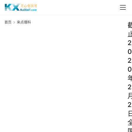
首页
来点爆料
2
0
2
0
2
2