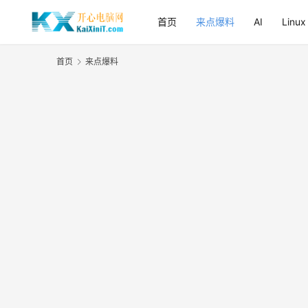
首页
来点爆料
AI
Linux
首页
来点爆料