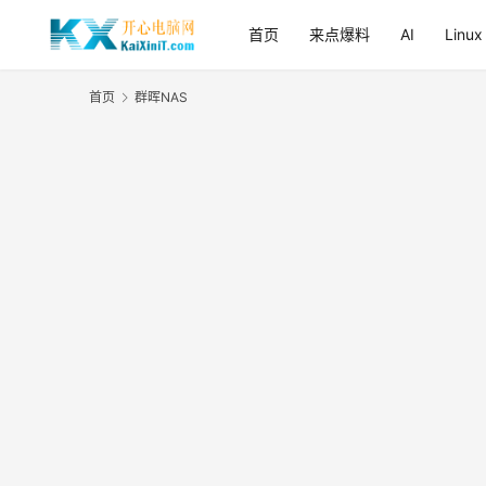
首页
来点爆料
AI
Linux
首页
群晖NAS