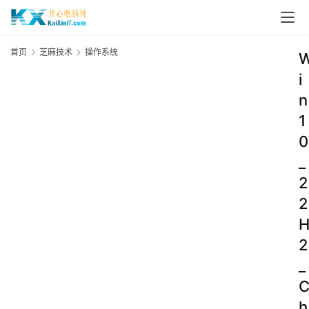
首页
芝麻技术
操作系统
i
n
1
0
_
2
2
2
_
h