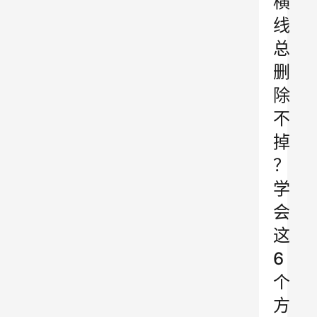
横
线
总
删
除
不
掉
？
学
会
这
6
个
方