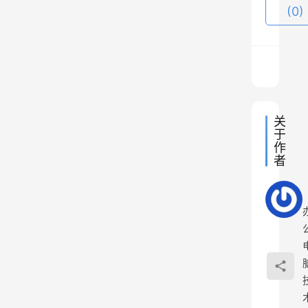
(0)
6
个
方
法
帮
你
关
轻
于
作
松
者
解
决
这
个
问
题
。