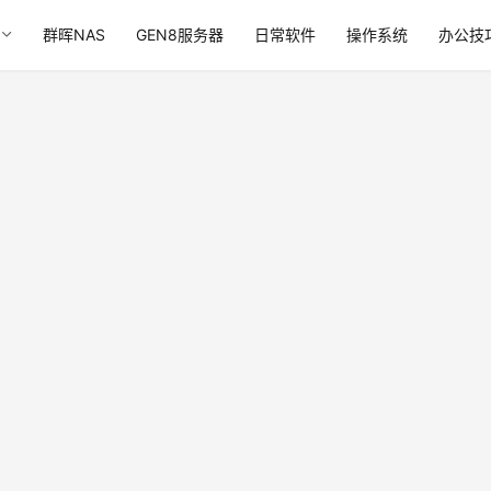
群晖NAS
GEN8服务器
日常软件
操作系统
办公技