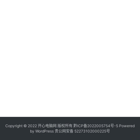
服
务
器
日
常
软
件
操
作
系
统
办
公
Copyright © 2022 开心电脑网 版权所有
技
黔ICP备2022005754号-5
Powered
by
WordPress
贵公网安备 52273102000225号
巧