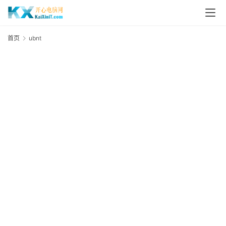
L
i
首页
ubnt
u
n
u
x
群
晖
N
A
S
G
E
N
8