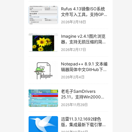
Rufus 4.13镜像ISO系统
文件写入工具，支持GPT
和MBR，轻松创建USB启
2026年2月18日
动盘，不再支持Windows
7[2026/02/17]
Imagine v2.4.1图片浏览
器，支持无损压缩的简体
中文开源图片处理软件
2026年2月17日
Notepad++ 8.9.1 文本编
辑器简体中文GitHub下载
[2026/01/27]
2026年2月4日
老毛子SamDrivers
25.11，支持Win2000～
Win11及Server系统万能
2025年11月29日
驱动包使用教程和免费下
载
迅雷11.3.12.1692绿色
版，集成最新下载引擎
SDK 2.86.100.57