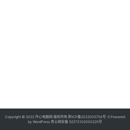
服
务
器
日
常
软
件
操
作
系
统
办
公
Copyright © 2022 开心电脑网 版权所有
技
黔ICP备2022005754号-5
Powered
by
WordPress
贵公网安备 52273102000225号
巧