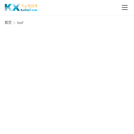
L
i
首页
leaf
l
n
u
x
群
晖
N
A
S
G
E
N
8