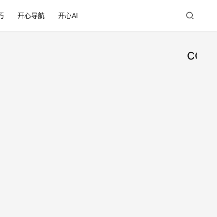
巧
开心导航
开心AI
CClea
WP
网
络
图片
维
护
软件
WPS
卸载
图片
软件
后，
2025
卸载
打开
年9月
后，
jpg
14日
打开
72
选择
jpg选
应用
择应
时快