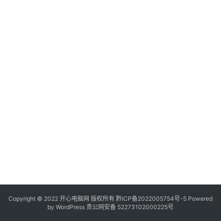
服
务
器
日
常
软
件
操
作
系
统
办
公
Copyright © 2022 开心电脑网 版权所有
技
黔ICP备2022005754号-5
Powered
by
WordPress
贵公网安备 52273102000225号
巧