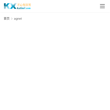
L
i
首页
agnet
a
n
u
x
群
晖
N
A
S
G
E
N
8