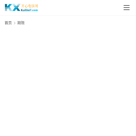
L
i
首页
期限
n
u
x
群
晖
N
A
S
G
E
N
8