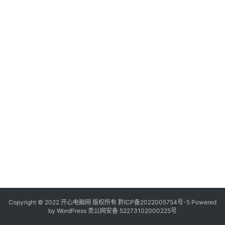
服
务
器
日
常
软
件
操
作
系
统
办
公
Copyright © 2022 开心电脑网 版权所有
技
黔ICP备2022005754号-5
Powered
by
WordPress
贵公网安备 52273102000225号
巧