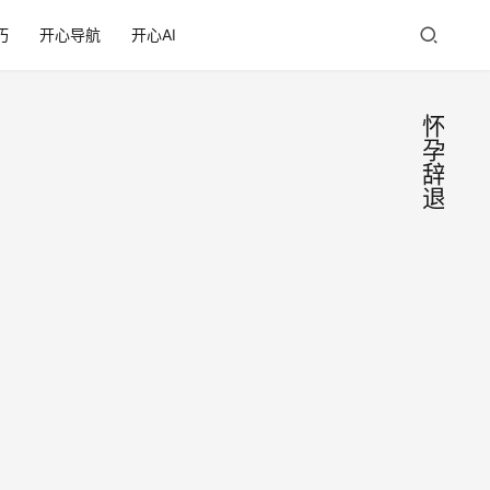
巧
开心导航
开心AI
怀
孕
辞
退
怀孕
工
作
职工
随
笔
被
我们
辞，
姑且
叫她
法院
2019
小末
仲裁
年5
吧。
公司
月23
小末
日