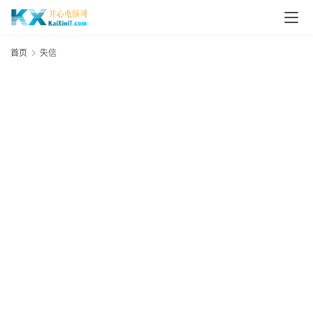
L
i
首页
失信
n
u
x
群
晖
N
A
S
G
E
N
8