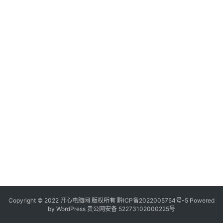
服
务
器
日
常
软
件
操
作
系
统
办
公
Copyright © 2022 开心电脑网 版权所有
技
黔ICP备2022005754号-5
Powered
by
WordPress
贵公网安备 52273102000225号
巧