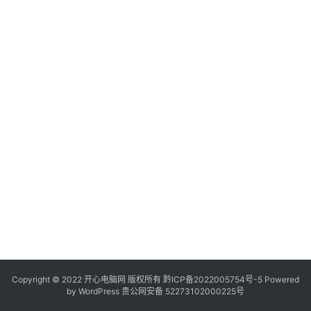
服
务
器
日
常
软
件
操
作
系
统
办
公
Copyright © 2022 开心电脑网 版权所有
技
黔ICP备2022005754号-5
Powered
by
WordPress
贵公网安备 52273102000225号
巧