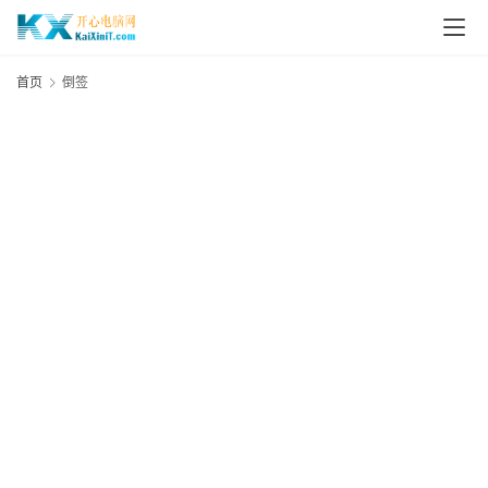
L
i
首页
倒签
n
u
x
群
晖
N
A
S
G
E
N
8