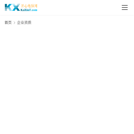
L
i
首页
企业资质
n
u
x
群
晖
N
A
S
G
E
N
8