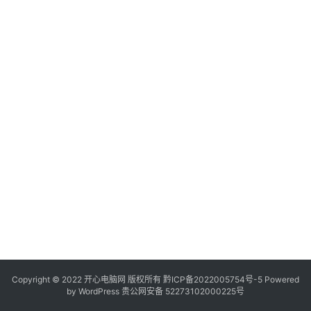
服
务
器
日
常
软
件
操
作
系
统
办
公
Copyright © 2022 开心电脑网 版权所有
技
黔ICP备2022005754号-5
Powered
by
WordPress
贵公网安备 52273102000225号
巧