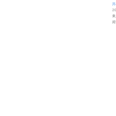
开
2
来
阅