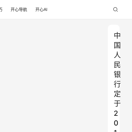
巧
开心导航
开心AI
中
国
人
民
银
行
定
于
2
0