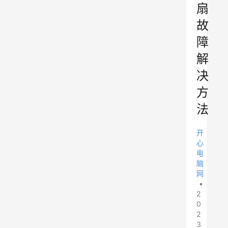
扇
故
障
解
决
方
法
开
心
电
脑
网
•
2
0
2
3