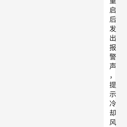
重
启
后
发
出
报
警
声
，
提
示
冷
却
风