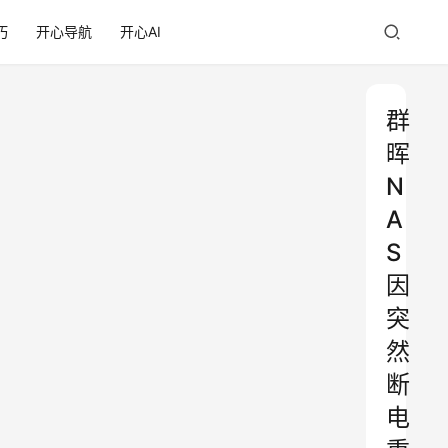
巧
开心导航
开心AI
群
晖
N
A
S
因
突
然
断
电