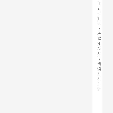
年
2
月
1
日
•
群
晖
N
A
S
•
阅
读
5
5
3
3
本
站