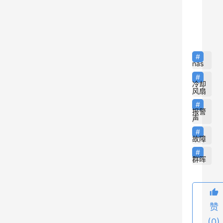
警
8
声
，
提
示
nas
冷
冷却
却
风扇
风
报警
扇
声
故
故障
障
群晖
，
重
装
系
赞
统
(0)