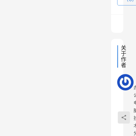
后
故
障
依
旧
，
关
于
借
作
鉴
者
网
路
上
结
合
实
际
操