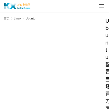
首页
Linux
Ubuntu
b
u
n
t
u