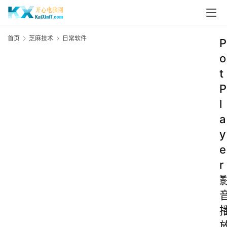
首页
芝麻技术
日常软件
P
o
t
P
l
a
y
e
r