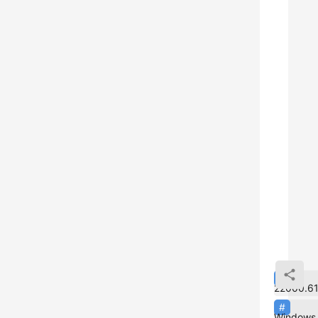
i
n
d
o
w
s 
1
1
官
方
的
6
I
S
O
更
22000.6
新
Windows