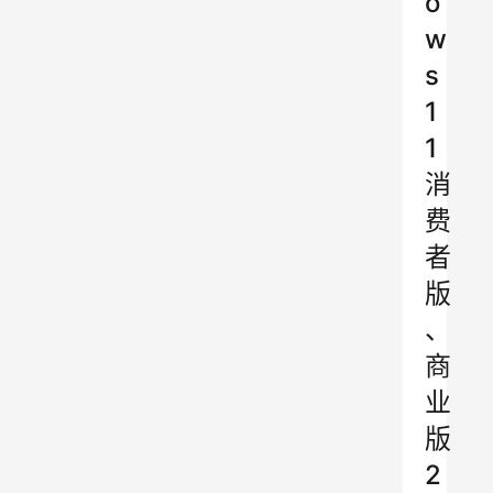
o
w
s
1
1
消
费
者
版
、
商
业
版
2