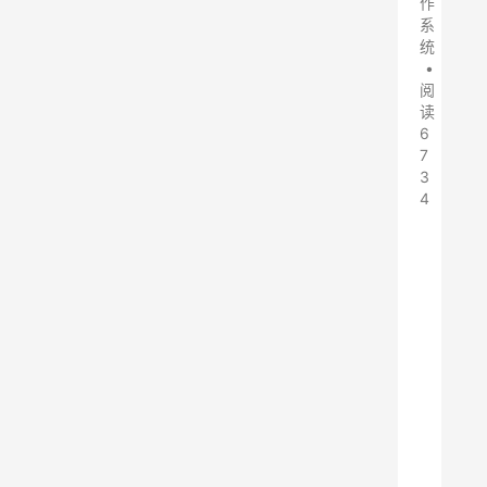
作
系
统
•
阅
读
6
7
3
4
微
软
已
经
在
M
S
D