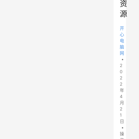
资
源
开
心
电
脑
网
•
2
0
2
2
年
4
月
2
1
日
•
操