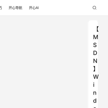
巧
开心导航
开心AI
【
M
S
D
N
】
W
i
n
d