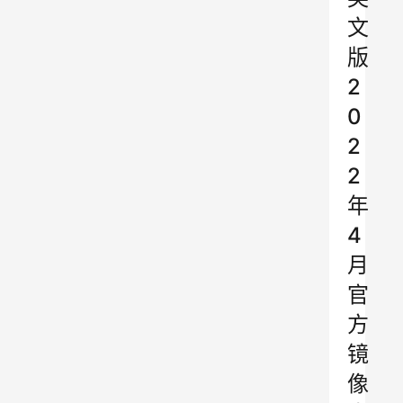
文
版
2
0
2
2
年
4
月
官
方
镜
像