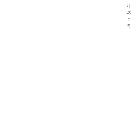
开
2
操
阅
M
S
D
N