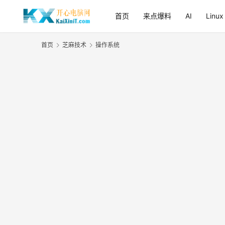
首页
来点爆料
AI
Linux
首页
芝麻技术
操作系统