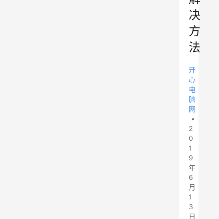
决
方
法
开
心
电
脑
网
•
2
0
1
9
年
6
月
1
3
日