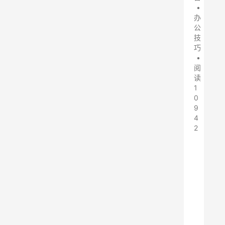
•
办
公
技
巧
•
阅
读
1
0
9
4
2
1
.
这
种