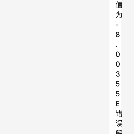
值
为
-
8
.
0
0
3
5
5
E
错
误
解