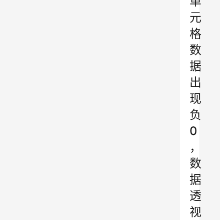
单
元
格
数
据
出
现
负
0
，
数
据
透
视