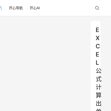
巧
开心导航
开心AI
E
X
C
E
L
公
式
计
算
出