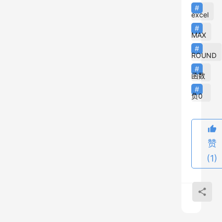
为
excel
数
MAX
据
透
ROUND
视
函数
表
也
负0
会
透
视
赞
出
(1)
错
误
值
例
如