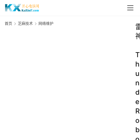
首页
芝麻技术
网络维护
T
h
u
n
d
e
R
o
b
o