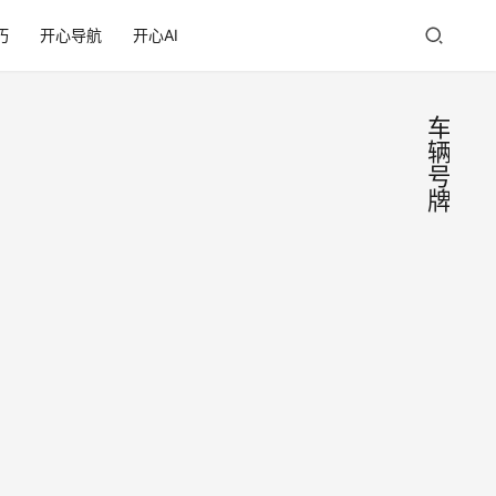
巧
开心导航
开心AI
车
辆
号
牌
6月1
来
点
日公
爆
料
安交
2019
管
年6月
1日即
“放
2019
将实
管
年5
施的
服”
月31
公安
日