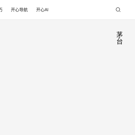
巧
开心导航
开心AI
茅
台
“国
酒”
不成
9月16
日从北
换
京知识
“国
产权法
来点
宴”
院获
爆料
悉，
2019
商标
2002
年9
被驳
年10
月19
回，
月11
日