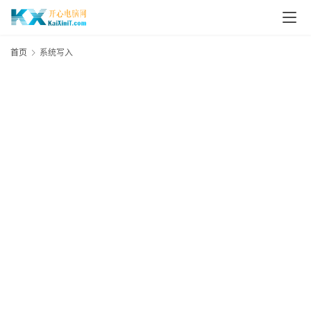
L
i
首页
系统写入
n
u
x
群
晖
N
A
S
G
E
N
8