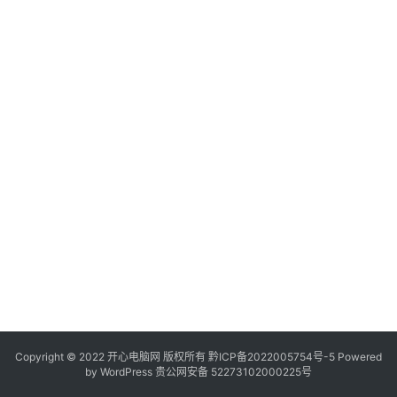
服
务
器
日
常
软
件
操
作
系
统
办
公
Copyright © 2022 开心电脑网 版权所有
技
黔ICP备2022005754号-5
Powered
by
WordPress
贵公网安备 52273102000225号
巧