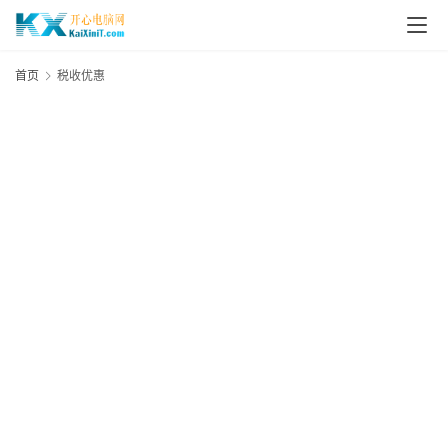
L
i
首页
税收优惠
n
u
x
群
晖
N
A
S
G
E
N
8