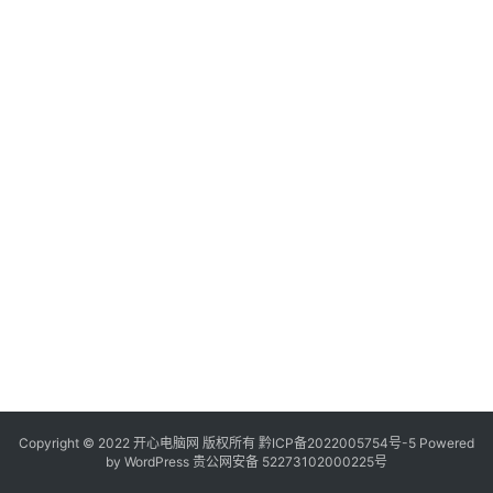
服
务
器
日
常
软
件
操
作
系
统
办
公
Copyright © 2022 开心电脑网 版权所有
技
黔ICP备2022005754号-5
Powered
by
WordPress
贵公网安备 52273102000225号
巧