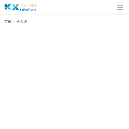
L
i
首页
永久牌
n
u
x
群
晖
N
A
S
G
E
N
8