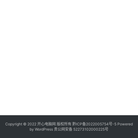
服
务
器
日
常
软
件
操
作
系
统
办
公
Copyright © 2022 开心电脑网 版权所有
技
黔ICP备2022005754号-5
Powered
by
WordPress
贵公网安备 52273102000225号
巧