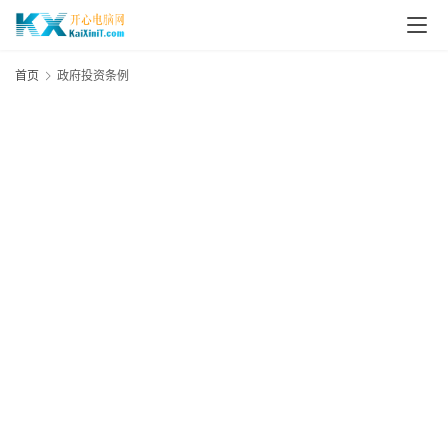
L
i
首页
政府投资条例
n
u
x
群
晖
N
A
S
G
E
N
8