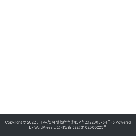
服
务
器
日
常
软
件
操
作
系
统
办
公
Copyright © 2022 开心电脑网 版权所有
技
黔ICP备2022005754号-5
Powered
by
WordPress
贵公网安备 52273102000225号
巧