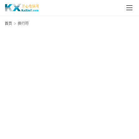
L
i
首页
换行符
n
u
x
群
晖
N
A
S
G
E
N
8