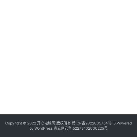
服
务
器
日
常
软
件
操
作
系
统
办
公
Copyright © 2022 开心电脑网 版权所有
技
黔ICP备2022005754号-5
Powered
by
WordPress
贵公网安备 52273102000225号
巧