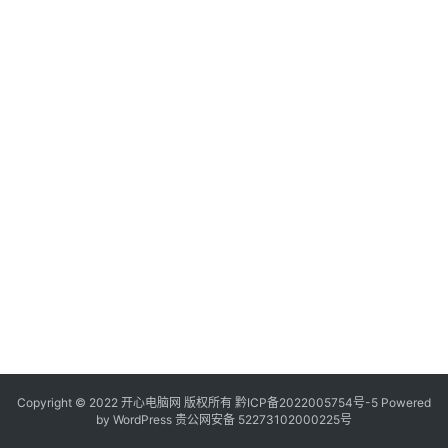
服
务
器
日
常
软
件
操
作
系
统
办
公
Copyright © 2022 开心电脑网 版权所有
技
黔ICP备2022005754号-5
Powered
by
WordPress
贵公网安备 52273102000225号
巧