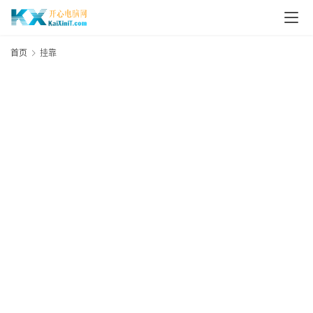
L
i
首页
挂靠
n
u
x
群
晖
N
A
S
G
E
N
8