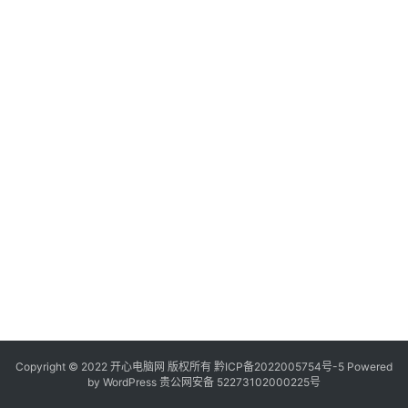
服
务
器
日
常
软
件
操
作
系
统
办
公
Copyright © 2022 开心电脑网 版权所有
技
黔ICP备2022005754号-5
Powered
by
WordPress
贵公网安备 52273102000225号
巧