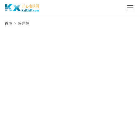
L
i
首页
感光鼓
n
u
x
群
晖
N
A
S
G
E
N
8