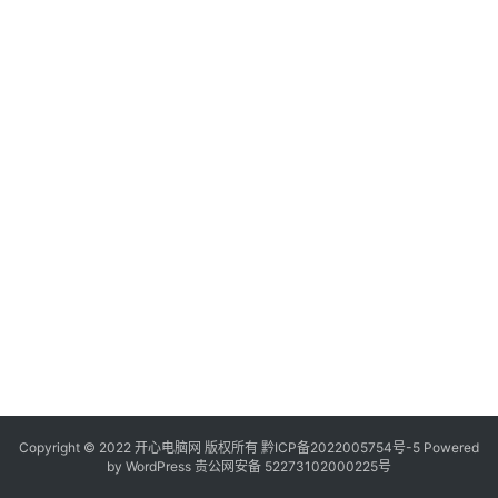
服
务
器
日
常
软
件
操
作
系
统
办
公
Copyright © 2022 开心电脑网 版权所有
技
黔ICP备2022005754号-5
Powered
by
WordPress
贵公网安备 52273102000225号
巧