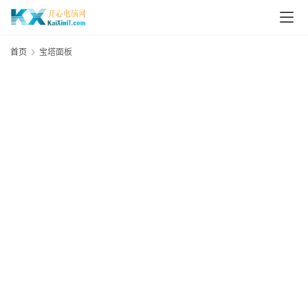
L
i
首页
宝塔面板
n
u
x
群
晖
N
A
S
G
E
N
8