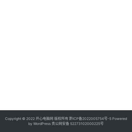
服
务
器
日
常
软
件
操
作
系
统
办
公
Copyright © 2022 开心电脑网 版权所有
技
黔ICP备2022005754号-5
Powered
by
WordPress
贵公网安备 52273102000225号
巧