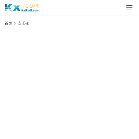
L
i
首页
安乐死
n
u
x
群
晖
N
A
S
G
E
N
8