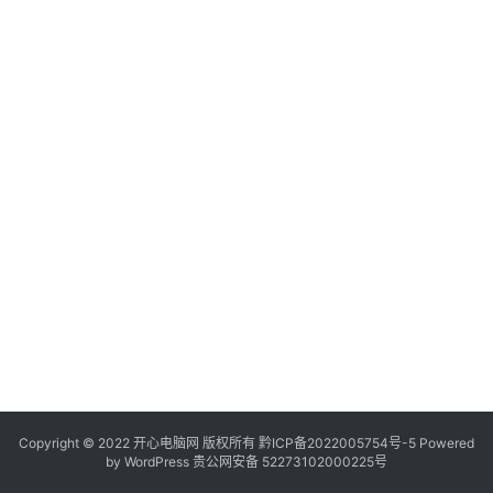
服
务
器
日
常
软
件
操
作
系
统
办
公
Copyright © 2022 开心电脑网 版权所有
技
黔ICP备2022005754号-5
Powered
by
WordPress
贵公网安备 52273102000225号
巧