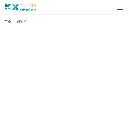
L
i
首页
印度药
n
u
x
群
晖
N
A
S
G
E
N
8