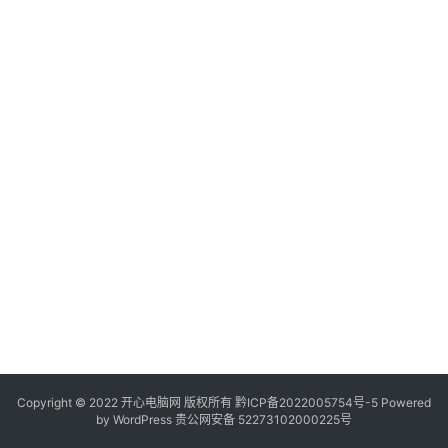
服
务
器
日
常
软
件
操
作
系
统
办
公
Copyright © 2022 开心电脑网 版权所有
技
黔ICP备2022005754号-5
Powered
by
WordPress
贵公网安备 52273102000225号
巧