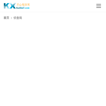
L
i
首页
侦查局
n
u
x
群
晖
N
A
S
G
E
N
8