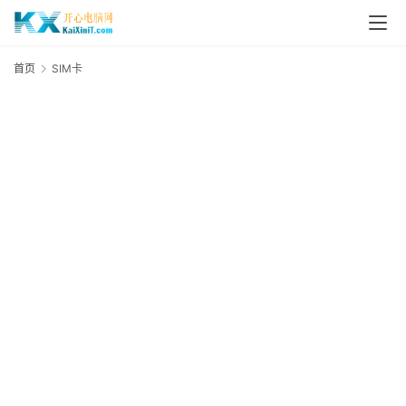
L
i
首页
SIM卡
S
n
u
x
群
晖
N
A
S
G
E
N
8