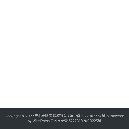
服
务
器
日
常
软
件
操
作
系
统
办
公
Copyright © 2022 开心电脑网 版权所有
技
黔ICP备2022005754号-5
Powered
by
WordPress
贵公网安备 52273102000225号
巧