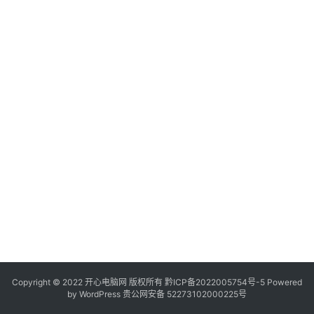
服
务
器
日
常
软
件
操
作
系
统
办
公
Copyright © 2022 开心电脑网 版权所有
技
黔ICP备2022005754号-5
Powered
by
WordPress
贵公网安备 52273102000225号
巧