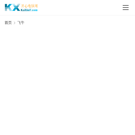
L
i
首页
飞牛
n
u
x
群
晖
N
A
S
G
E
N
8