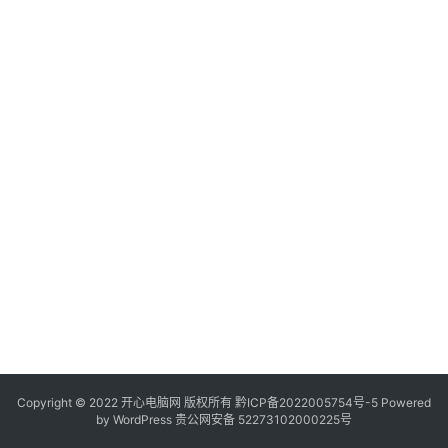
服
务
器
日
常
软
件
操
作
系
统
办
公
Copyright © 2022 开心电脑网 版权所有
技
黔ICP备2022005754号-5
Powered
by
WordPress
贵公网安备 52273102000225号
巧