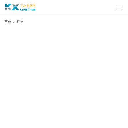
L
i
首页
避孕
n
u
x
群
晖
N
A
S
G
E
N
8