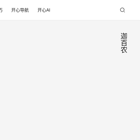
巧
开心导航
开心AI
迦
百
农
「何
微
言
以为
细
语
家」
迦百
迦百
农，
中国
农的
2019
上映
乱和
年4
片名
不规
月26
“何以
日
则，
为家”